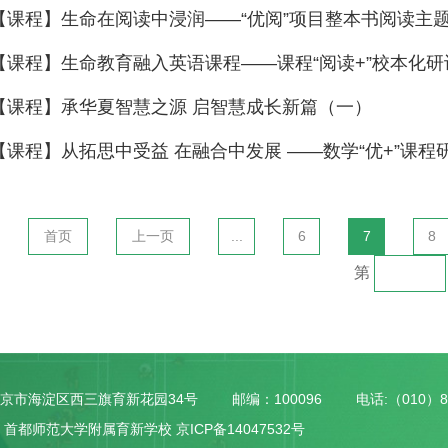
【课程】生命在阅读中浸润——“优阅”项目整本书阅读主
【课程】生命教育融入英语课程——课程“阅读+”校本化研
【课程】承华夏智慧之源 启智慧成长新篇（一）
【课程】从拓思中受益 在融合中发展 ——数学“优+”课程
首页
上一页
...
6
7
8
第
京市海淀区西三旗育新花园34号
邮编：100096
电话:（010）8
 首都师范大学附属育新学校 京ICP备14047532号